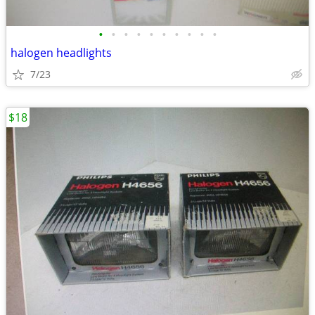
•
•
•
•
•
•
•
•
•
•
halogen headlights
7/23
$18