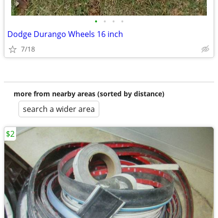
•
•
•
•
Dodge Durango Wheels 16 inch
7/18
more from nearby areas (sorted by distance)
search a wider area
$2