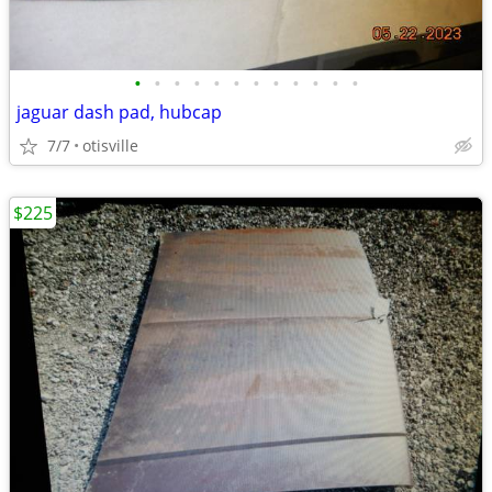
•
•
•
•
•
•
•
•
•
•
•
•
jaguar dash pad, hubcap
7/7
otisville
$225