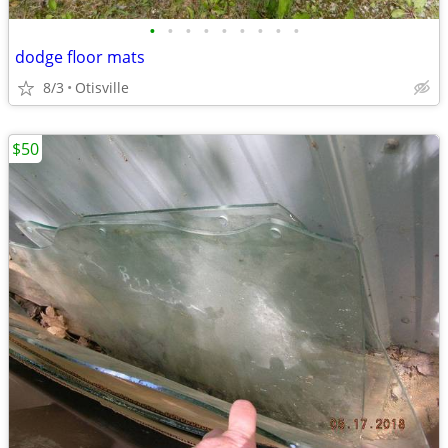
•
•
•
•
•
•
•
•
•
dodge floor mats
8/3
Otisville
$50