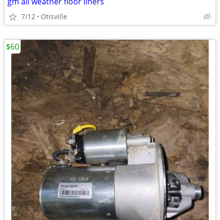
gm all weather floor liners
7/12
Otisville
$60