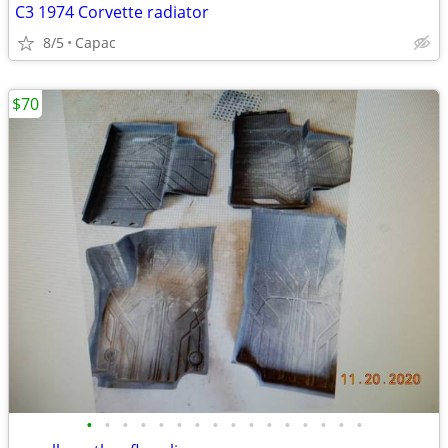
C3 1974 Corvette radiator
8/5
Capac
$70
•
•
•
•
•
•
•
•
•
•
•
•
•
•
•
•