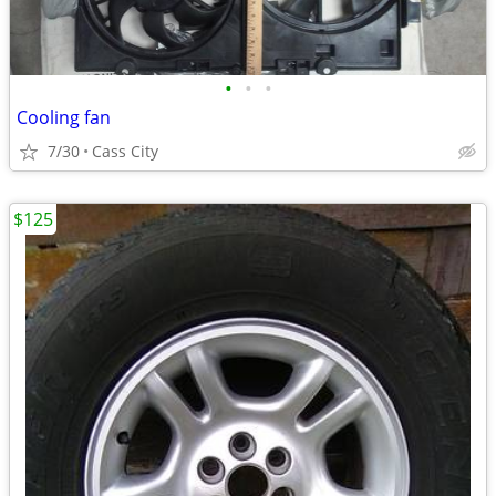
•
•
•
Cooling fan
7/30
Cass City
$125