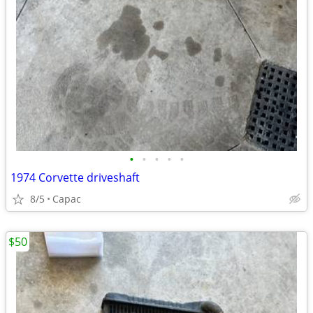
•
•
•
•
•
1974 Corvette driveshaft
8/5
Capac
$50