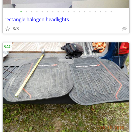
•
•
•
•
•
•
•
•
•
•
•
•
•
•
•
•
•
•
rectangle halogen headlights
8/3
$40