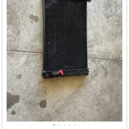
•
•
•
•
•