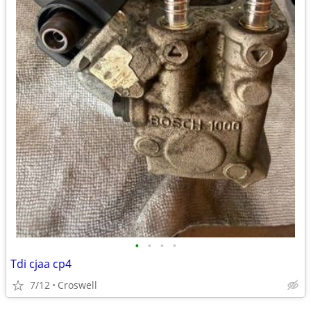
•
•
•
•
Tdi cjaa cp4
7/12
Croswell