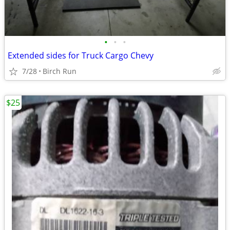
•
•
•
Extended sides for Truck Cargo Chevy
7/28
Birch Run
$25