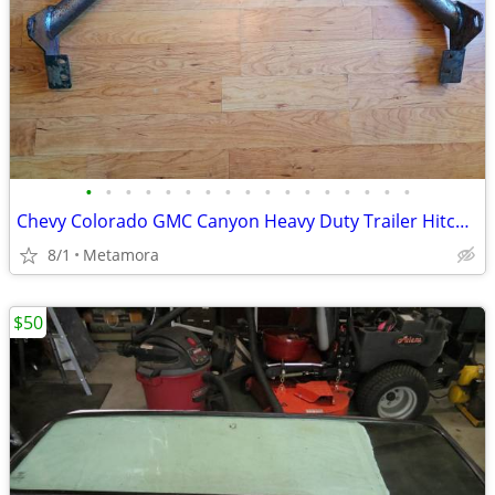
•
•
•
•
•
•
•
•
•
•
•
•
•
•
•
•
•
Chevy Colorado GMC Canyon Heavy Duty Trailer Hitch 6000 Lbs Towing
8/1
Metamora
$50