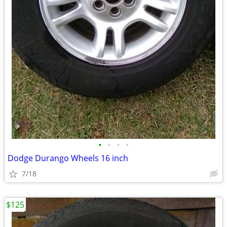
•
•
•
•
Dodge Durango Wheels 16 inch
7/18
$125