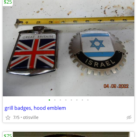
$25
•
•
•
•
•
•
•
•
grill badges, hood emblem
7/5
otisville
$75